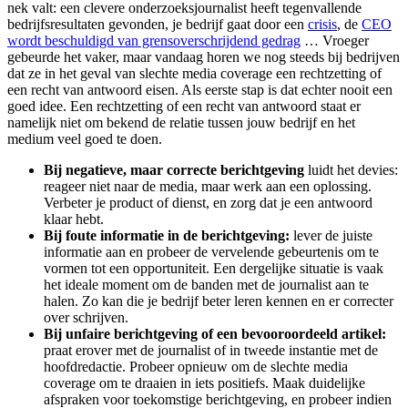
nek valt: een clevere onderzoeksjournalist heeft tegenvallende
bedrijfsresultaten gevonden, je bedrijf gaat door een
crisis
, de
CEO
wordt beschuldigd van grensoverschrijdend gedrag
… Vroeger
gebeurde het vaker, maar vandaag horen we nog steeds bij bedrijven
dat ze in het geval van slechte media coverage een rechtzetting of
een recht van antwoord eisen. Als eerste stap is dat echter nooit een
goed idee. Een rechtzetting of een recht van antwoord staat er
namelijk niet om bekend de relatie tussen jouw bedrijf en het
medium veel goed te doen.
Bij negatieve, maar correcte berichtgeving
luidt het devies:
reageer niet naar de media, maar werk aan een oplossing.
Verbeter je product of dienst, en zorg dat je een antwoord
klaar hebt.
Bij foute informatie in de berichtgeving:
lever de juiste
informatie aan en probeer de vervelende gebeurtenis om te
vormen tot een opportuniteit. Een dergelijke situatie is vaak
het ideale moment om de banden met de journalist aan te
halen. Zo kan die je bedrijf beter leren kennen en er correcter
over schrijven.
Bij unfaire berichtgeving of een bevooroordeeld artikel:
praat erover met de journalist of in tweede instantie met de
hoofdredactie. Probeer opnieuw om de slechte media
coverage om te draaien in iets positiefs. Maak duidelijke
afspraken voor toekomstige berichtgeving, en probeer indien