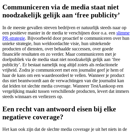
Communiceren via de media staat niet
noodzakelijk gelijk aan ‘free publicity’
In de meeste gevallen streven bedrijven er natuurlijk steeds naar op
een positieve manier in de media te verschijnen door o.a. een
slimme
PR-strategie
. Bijvoorbeeld door proactief te communiceren over hun
unieke strategie, hun weldoordachte visie, hun uitstekende
producten of diensten, over behaalde successen, over goede
financiële resultaten en zo verder. Maar communiceren met je
doelpubliek via de media staat niet noodzakelijk gelijk aan ‘free
publicity’. Er bestaat namelijk nog altijd zoiets als redactionele
vrijheid. Zodra je communiceert met een journalist geef je hem of
haar de kans om een waardeoordeel te vellen. Wanneer je product
dus niet beantwoordt aan de verwachtingen van die journalist kan
dat leiden tot slechte media coverage. Wanneer TestAankoop een
vergelijking maakt tussen verschillende producten, levert dat immers
steeds winnaars en verliezers op.
Een recht van antwoord eisen bij elke
negatieve coverage?
Het kan ook zijn dat de slechte media coverage je uit het niets in de