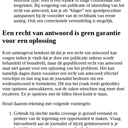
hetzelfde type. Hier is een repliek of enige commentaar niet
toegelaten. Bij weigering van publicatie of uitzending van het
recht van antwoord, kan je als “klager” een spoedprocedure
aanspannen bij de voorzitter van de rechtbank van eerste
aanleg. Ook een correctionele veroordeling is mogelijk.
Een recht van antwoord is geen garantie
voor een oplossing
Kort samengevat betekent dit dat je een recht van antwoord kan
vragen indien je vindt dat je door een publicatie onheus wordt
behandeld of benadeeld, maar dit gepubliceerd recht van antwoord
staat niet garant voor een oplossing van het probleem. Het kan
namelijk dagen duren vooraleer een recht van antwoord effectief
verschijnt en dan nog kan de journalist beslissen om een
wederantwoord te formuleren. Dit zou het (vaak reeds gedoofde)
vuur opnieuw aanwakkeren, wat de zaken misschien nog meer doet
escaleren. En je opnieuw met de billen bloot komt te staan.
Houd daarom rekening met volgende vuistregels:
Gebruik bij slechte media coverage je gezond verstand en
probeer van de tegenslag een opportuniteit te maken. Vraag
bijvoorbeeld aan de journalist of hij/zij geïnteresseerd is je