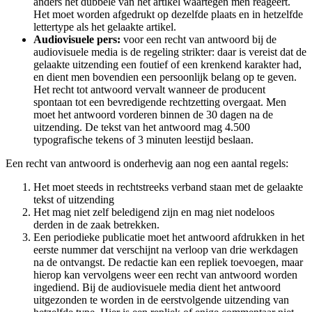
anders het dubbele van het artikel waartegen men reageert.
Het moet worden afgedrukt op dezelfde plaats en in hetzelfde
lettertype als het gelaakte artikel.
Audiovisuele pers:
voor een recht van antwoord bij de
audiovisuele media is de regeling strikter: daar is vereist dat de
gelaakte uitzending een foutief of een krenkend karakter had,
en dient men bovendien een persoonlijk belang op te geven.
Het recht tot antwoord vervalt wanneer de producent
spontaan tot een bevredigende rechtzetting overgaat. Men
moet het antwoord vorderen binnen de 30 dagen na de
uitzending. De tekst van het antwoord mag 4.500
typografische tekens of 3 minuten leestijd beslaan.
Een recht van antwoord is onderhevig aan nog een aantal regels:
Het moet steeds in rechtstreeks verband staan met de gelaakte
tekst of uitzending
Het mag niet zelf beledigend zijn en mag niet nodeloos
derden in de zaak betrekken.
Een periodieke publicatie moet het antwoord afdrukken in het
eerste nummer dat verschijnt na verloop van drie werkdagen
na de ontvangst. De redactie kan een repliek toevoegen, maar
hierop kan vervolgens weer een recht van antwoord worden
ingediend. Bij de audiovisuele media dient het antwoord
uitgezonden te worden in de eerstvolgende uitzending van