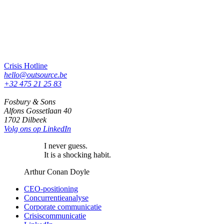
Crisis Hotline
hello@outsource.be
+32 475 21 25 83
Fosbury & Sons
Alfons Gossetlaan 40
1702 Dilbeek
Volg ons op LinkedIn
I never guess.
It is a shocking habit.
Arthur Conan Doyle
CEO-positioning
Concurrentieanalyse
Corporate communicatie
Crisiscommunicatie